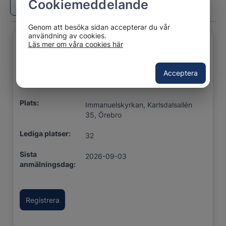
Cookiemeddelande
Genom att besöka sidan accepterar du vår
användning av cookies.
Läs mer om våra cookies här
Titel:
Tema 3 - Avimplementering
Startdatum:
Acceptera
2026-09-17 13:00
Slutdatum:
2026-09-17 16:30
Plats:
Immanuelskyrkan, Karlsdalsallén
35, Örebro
Lediga platser:
32
Sista
2026-09-03
anmälningsdag: