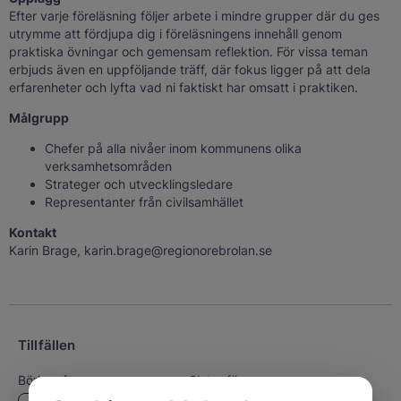
Efter varje föreläsning följer arbete i mindre grupper där du ges
utrymme att fördjupa dig i föreläsningens innehåll genom
praktiska övningar och gemensam reflektion. För vissa teman
erbjuds även en uppföljande träff, där fokus ligger på att dela
erfarenheter och lyfta vad ni faktiskt har omsatt i praktiken.
Målgrupp
Chefer på alla nivåer inom kommunens olika
verksamhetsområden
Strateger och utvecklingsledare
Representanter från civilsamhället
Kontakt
Karin Brage, karin.brage@regionorebrolan.se
Tillfällen
Börjar efter:
Slutar före: